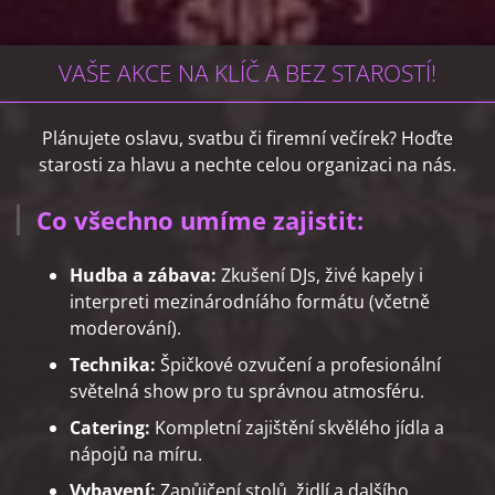
VAŠE AKCE NA KLÍČ A BEZ STAROSTÍ!
Plánujete oslavu, svatbu či firemní večírek? Hoďte
starosti za hlavu a nechte celou organizaci na nás.
Co všechno umíme zajistit:
Hudba a zábava:
Zkušení DJs, živé kapely i
interpreti mezinárodníáho formátu (včetně
moderování).
Technika:
Špičkové ozvučení a profesionální
světelná show pro tu správnou atmosféru.
Catering:
Kompletní zajištění skvělého jídla a
nápojů na míru.
Vybavení:
Zapůjčení stolů, židlí a dalšího