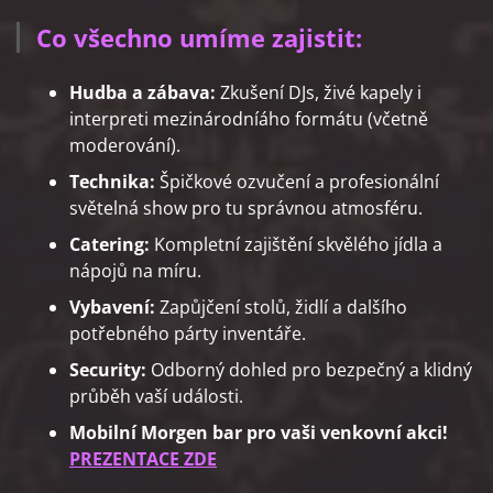
Co všechno umíme zajistit:
Hudba a zábava:
Zkušení DJs, živé kapely i
interpreti mezinárodníáho formátu (včetně
moderování).
Technika:
Špičkové ozvučení a profesionální
světelná show pro tu správnou atmosféru.
Catering:
Kompletní zajištění skvělého jídla a
nápojů na míru.
Vybavení:
Zapůjčení stolů, židlí a dalšího
potřebného párty inventáře.
Security:
Odborný dohled pro bezpečný a klidný
průběh vaší události.
Mobilní Morgen bar pro vaši venkovní akci!
PREZENTACE ZDE