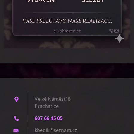
Velké Náměstí 8
Prachatice
607 66 45 05
kbedik@s
eznam.cz